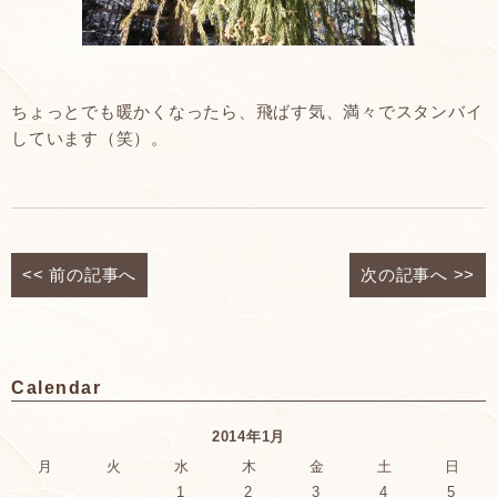
ちょっとでも暖かくなったら、飛ばす気、満々でスタンバイ
しています（笑）。
<<
前の記事へ
次の記事へ
>>
Calendar
2014年1月
月
火
水
木
金
土
日
1
2
3
4
5