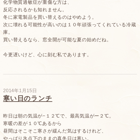
化学物質過敏症が重傷な方は、
反応されるかも知れません。
冬に家電製品を買い替えるのはやめよう。
次に壊れる可能性が高いのは１０年頑張ってくれている冷蔵
庫。
買い替えるなら、窓全開が可能な夏の始めだね。
今更遅いけど、心に刻む私であります。
2014年1月15日
寒い日のランチ
昨日は朝の気温が−１２℃で、最高気温がー２℃。
寒暖の差が１０℃あるから
昼間はそこそこ寒さが緩んだ気はするけれど、
やっぱり氷点下のままの真冬日は寒い。