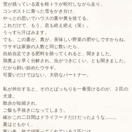
雪が残っている道を軽トラが蛇行しながら走り、
コンポストに乗った雪をかき分け、
やっとの思いでハウスの藁や糞を捨てる。
これだけで、もう、息も絶え絶え（笑）。
うっすら汗ばみます。
でも、この藁が、糞が、美味しい野菜の肥やしですからね。
ウサギは家族の人数と同じ数いたら、
自給自足できる肥料を賄ってくれると、聞きました。
鶏糞より早く分解され、虫がつきにくい、とも聞きました。
だから飼い始めたウサギ。
可愛いだけではない、大切なパートナー。
私が外出すると、そのとばっちりを一番受けるのが、２匹の
犬達。
散歩が短縮され、
ご飯も手抜きになってしまう。
確かこの二日間はドライフードだけだったような……。
夏はともかく、
寒い冬、外で頑張ってくれている２匹には