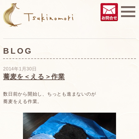
BLOG
2014年1月30日
蕎麦を＜える＞作業
数日前から開始し、ちっとも進まないのが
蕎麦をえる作業。