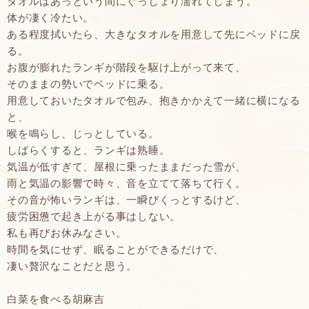
タオルはあっという間にぐっしょり濡れてしまう。
体が凄く冷たい。
ある程度拭いたら、大きなタオルを用意して先にベッドに戻
る。
お腹が膨れたランギが階段を駆け上がって来て、
そのままの勢いでベッドに乗る。
用意しておいたタオルで包み、抱きかかえて一緒に横になる
と、
喉を鳴らし、じっとしている。
しばらくすると、ランギは熟睡。
気温が低すぎて、屋根に乗ったままだった雪が、
雨と気温の影響で時々、音を立てて落ちて行く。
その音が怖いランギは、一瞬びくっとするけど、
疲労困憊で起き上がる事はしない。
私も再びお休みなさい。
時間を気にせず、眠ることができるだけで、
凄い贅沢なことだと思う。
白菜を食べる胡麻吉