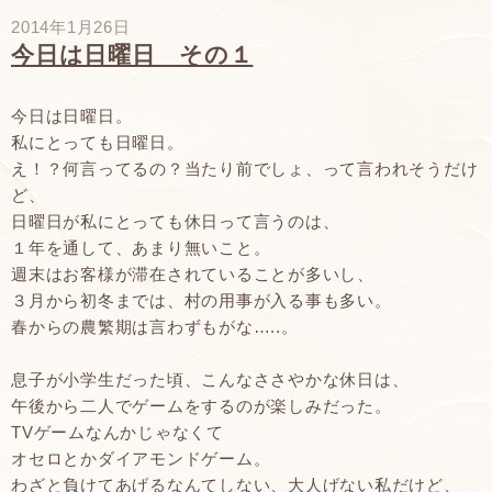
2014年1月26日
今日は日曜日 その１
今日は日曜日。
私にとっても日曜日。
え！？何言ってるの？当たり前でしょ、って言われそうだけ
ど、
日曜日が私にとっても休日って言うのは、
１年を通して、あまり無いこと。
週末はお客様が滞在されていることが多いし、
３月から初冬までは、村の用事が入る事も多い。
春からの農繁期は言わずもがな…..。
息子が小学生だった頃、こんなささやかな休日は、
午後から二人でゲームをするのが楽しみだった。
TVゲームなんかじゃなくて
オセロとかダイアモンドゲーム。
わざと負けてあげるなんてしない、大人げない私だけど、