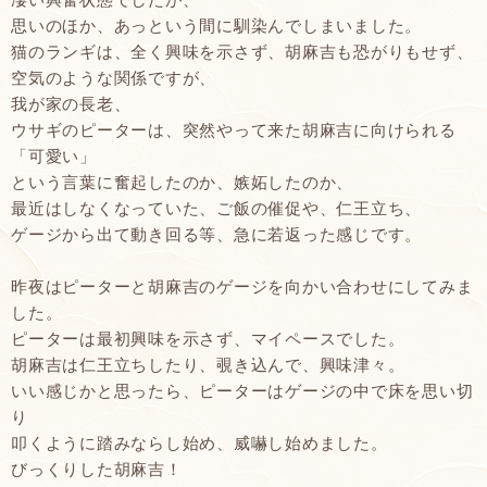
思いのほか、あっという間に馴染んでしまいました。
猫のランギは、全く興味を示さず、胡麻吉も恐がりもせず、
空気のような関係ですが、
我が家の長老、
ウサギのピーターは、突然やって来た胡麻吉に向けられる
「可愛い」
という言葉に奮起したのか、嫉妬したのか、
最近はしなくなっていた、ご飯の催促や、仁王立ち、
ゲージから出て動き回る等、急に若返った感じです。
昨夜はピーターと胡麻吉のゲージを向かい合わせにしてみま
した。
ピーターは最初興味を示さず、マイペースでした。
胡麻吉は仁王立ちしたり、覗き込んで、興味津々。
いい感じかと思ったら、ピーターはゲージの中で床を思い切
り
叩くように踏みならし始め、威嚇し始めました。
びっくりした胡麻吉！