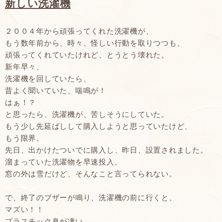
新しい洗濯機
２００４年から頑張ってくれた洗濯機が、
もう数年前から、時々、怪しい行動を取りつつも、
頑張ってくれていたけれど、とうとう壊れた。
新年早々、
洗濯機を回していたら、
昔よく聞いていた、喘鳴が！
はぁ！？
と思ったら、洗濯機が、苦しそうにしていた。
もう少し先延ばしして購入しようと思っていたけど、
もう限界。
先日、出かけたついでに購入し、昨日、設置されました。
溜まっていた洗濯物を早速投入。
窓の外は雪だけど、そんなこと言ってられない。
で、終了のブザーが鳴り、洗濯機の前に行くと、
マズい！！
プラスチック臭が凄い。