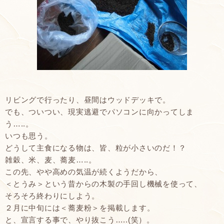
リビングで行ったり、昼間はウッドデッキで。
でも、ついつい、現実逃避でパソコンに向かってしま
う…..。
いつも思う。
どうして主食になる物は、皆、粒が小さいのだ！？
雑穀、米、麦、蕎麦…..。
この先、やや高めの気温が続くようだから、
＜とうみ＞という昔からの木製の手回し機械を使って、
そろそろ終わりにしよう。
２月に中旬には＜蕎麦粉＞を掲載します。
と、宣言する事で、やり抜こう…..(笑）。