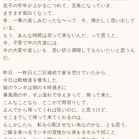
息子の学年が上がるにつれて、互角になっていき、
ますます面白くなって、
冬、一番の楽しみだったな〜って、今、懐かしく思い出して
いる。
もう、あんな時間は戻って来ないんだ、って思うと、
今、子育て中の方達には、
今の大変や楽しいを、思い切り満喫してもらいたいと思うん
だ。
昨日、一昨日と二日連続で家を空けていたから、
今日は動物達を優先した。
猫のランギは朝の４時過ぎに
暴風雨の中、ずぶ濡れで冷えきって、帰って来た。
こんなことなら、どこかで雨宿りして、
止んでから帰ってくれば良いのに、と思うけど、
そこまでして帰って来てくれるのは、
もしかしたら、私を心配させない為なのかな、とも思う。
ご飯を食べるランギの背後から体をタオルで拭くと、