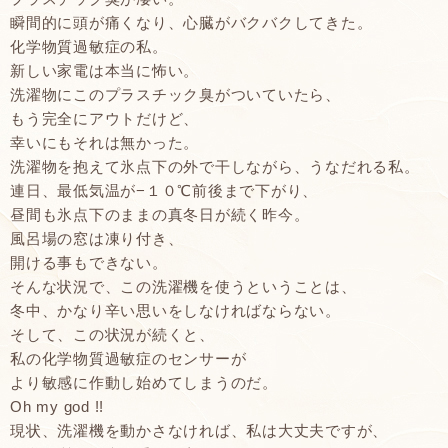
瞬間的に頭が痛くなり、心臓がバクバクしてきた。
化学物質過敏症の私。
新しい家電は本当に怖い。
洗濯物にこのプラスチック臭がついていたら、
もう完全にアウトだけど、
幸いにもそれは無かった。
洗濯物を抱えて氷点下の外で干しながら、うなだれる私。
連日、最低気温が−１０℃前後まで下がり、
昼間も氷点下のままの真冬日が続く昨今。
風呂場の窓は凍り付き、
開ける事もできない。
そんな状況で、この洗濯機を使うということは、
冬中、かなり辛い思いをしなければならない。
そして、この状況が続くと、
私の化学物質過敏症のセンサーが
より敏感に作動し始めてしまうのだ。
Oh my god !!
現状、洗濯機を動かさなければ、私は大丈夫ですが、