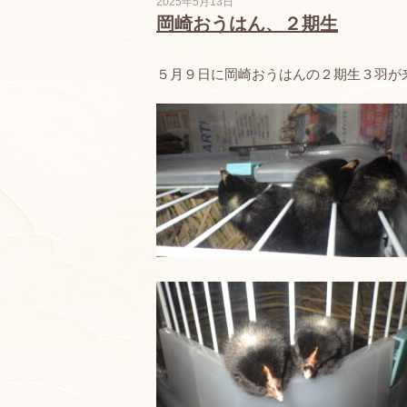
2025年5月13日
岡崎おうはん、２期生
５月９日に岡崎おうはんの２期生３羽が