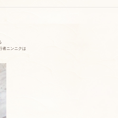
る
行者ニンニクは