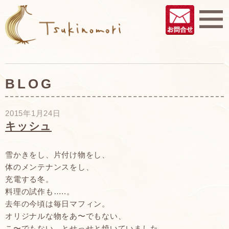
BLOG
2015年1月24日
キッシュ
雪かきをし、片付け物をし、
体のメンテナンスをし、
充電する冬。
料理の試作も…..。
去年の今頃は毎日マフィン。
オリジナルな物をあ〜でもない、
こ〜でもない、とせっせと焼いていました。