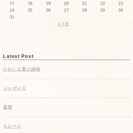
17
18
19
20
21
22
23
24
25
26
27
28
29
30
31
« 7月
Latest Post
かわしま夏の縁側
ジャガイモ
還暦
モヒート