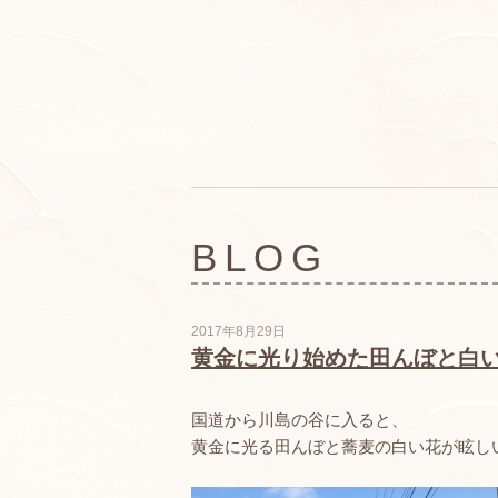
BLOG
2017年8月29日
黄金に光り始めた田んぼと白
国道から川島の谷に入ると、
黄金に光る田んぼと蕎麦の白い花が眩し