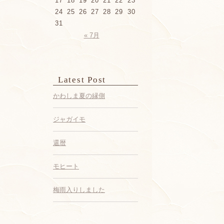
17
18
19
20
21
22
23
24
25
26
27
28
29
30
31
« 7月
Latest Post
かわしま夏の縁側
ジャガイモ
還暦
モヒート
梅雨入りしました