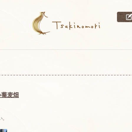
い蕎麦畑
い。