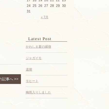
17
18
19
20
21
22
23
24
25
26
27
28
29
30
31
« 7月
Latest Post
かわしま夏の縁側
ジャガイモ
還暦
の記事へ
>>
モヒート
梅雨入りしました