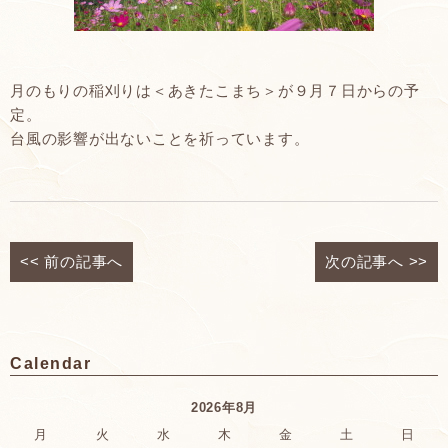
月のもりの稲刈りは＜あきたこまち＞が９月７日からの予
定。
台風の影響が出ないことを祈っています。
<<
前の記事へ
次の記事へ
>>
Calendar
2026年8月
月
火
水
木
金
土
日