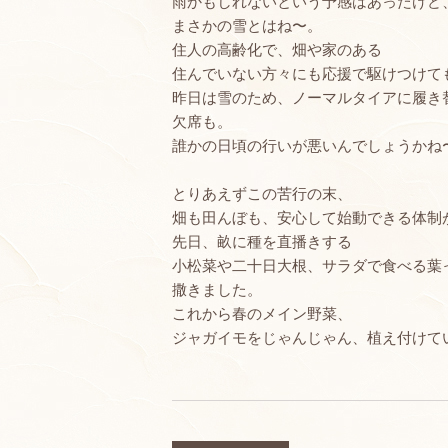
雨かもしれないという予感はあったけど
まさかの雪とはね〜。
住人の高齢化で、畑や家のある
住んでいない方々にも応援で駆けつけて
昨日は雪のため、ノーマルタイアに履き
欠席も。
誰かの日頃の行いが悪いんでしょうかね
とりあえずこの苦行の末、
畑も田んぼも、安心して始動できる体制
先日、畝に種を直播きする
小松菜や二十日大根、サラダで食べる葉
撒きました。
これから春のメイン野菜、
ジャガイモをじゃんじゃん、植え付けて