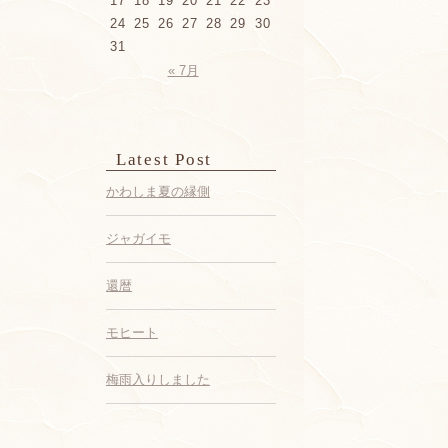
17
18
19
20
21
22
23
24
25
26
27
28
29
30
31
« 7月
Latest Post
かわしま夏の縁側
ジャガイモ
還暦
モヒート
梅雨入りしました