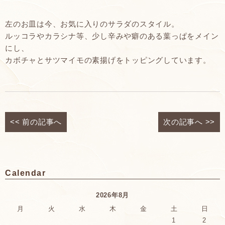
左のお皿は今、お気に入りのサラダのスタイル。
ルッコラやカラシナ等、少し辛みや癖のある葉っぱをメイン
にし、
カボチャとサツマイモの素揚げをトッピングしています。
<<
前の記事へ
次の記事へ
>>
Calendar
2026年8月
月
火
水
木
金
土
日
1
2