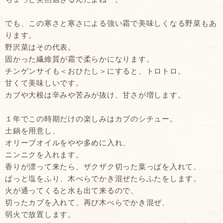
でも、この寒さと寒さによる強い霜で美味しくなる野菜もあ
ります。
野沢菜はその代表。
固かった繊維質が霜で柔らかになります。
チンゲンサイも＜おひたし＞にすると、トロトロ。
甘くて美味しいです。
カブや大根は辛みや苦みが抜け、甘さが増します。
１年でこの時期だけの楽しみはカブのシチュー。
土鍋を用意し、
オリーブオイルをやや多めに入れ、
ニンニクを入れます。
香りが漂って来たら、ザクザク切った葉っぱを入れて、
ぱっと塩をふり、木べらでかき混ぜたらふたをします。
火が通ってくると水も出て来るので、
切ったカブを入れて、再び木べらでかき混ぜ、
弱火で放置します。