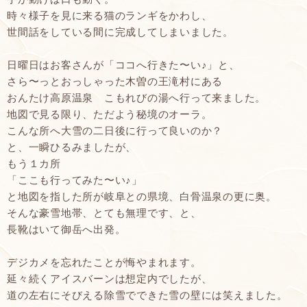
時々様子を見に来る猫のランギをかわし、
世間話をしている間に完成してしまいました。
日曜日はお客さんが「ココへ行きた〜い♪」と、
さら〜っとおっしゃった木曽の王滝村にある
おんたけ高原温泉 こもれびの湯へ行って来ました。
地図で見る限り、ただよう秘境のオーラ。
こんな所へ大雪の二日後に行って良いのか？
と、一瞬ひるみましたが、
もう１カ所
「ここも行ってみた〜い♪」
と地図を指した所が岐阜との県境、白骨温泉の更に奥。
そんな豪雪地帯、とても無理です、と、
長靴はいて御岳へ出発。
デジカメを忘れたことが悔やまれます。
延々続くアイスバーンは想定内でしたが、
道の左右にそびえる除雪でできた雪の壁には笑えました。