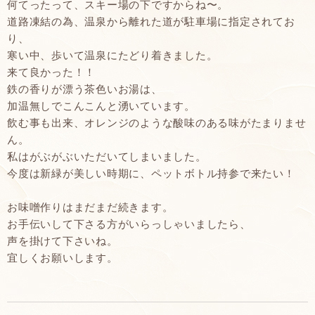
何てったって、スキー場の下ですからね〜。
道路凍結の為、温泉から離れた道が駐車場に指定されてお
り、
寒い中、歩いて温泉にたどり着きました。
来て良かった！！
鉄の香りが漂う茶色いお湯は、
加温無しでこんこんと湧いています。
飲む事も出来、オレンジのような酸味のある味がたまりませ
ん。
私はがぶがぶいただいてしまいました。
今度は新緑が美しい時期に、ペットボトル持参で来たい！
お味噌作りはまだまだ続きます。
お手伝いして下さる方がいらっしゃいましたら、
声を掛けて下さいね。
宜しくお願いします。