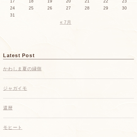
17
18
19
20
21
22
23
24
25
26
27
28
29
30
31
« 7月
Latest Post
かわしま夏の縁側
ジャガイモ
還暦
モヒート