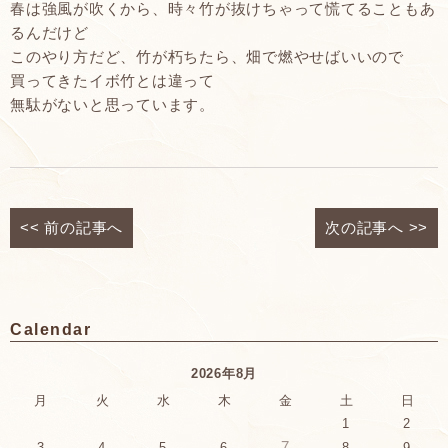
春は強風が吹くから、時々竹が抜けちゃって慌てることもあ
るんだけど
このやり方だど、竹が朽ちたら、畑で燃やせばいいので
買ってきたイボ竹とは違って
無駄がないと思っています。
<<
前の記事へ
次の記事へ
>>
Calendar
2026年8月
月
火
水
木
金
土
日
1
2
7
3
4
5
6
8
9