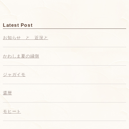
Latest Post
お知らせ と 近況と
かわしま夏の縁側
ジャガイモ
還暦
モヒート