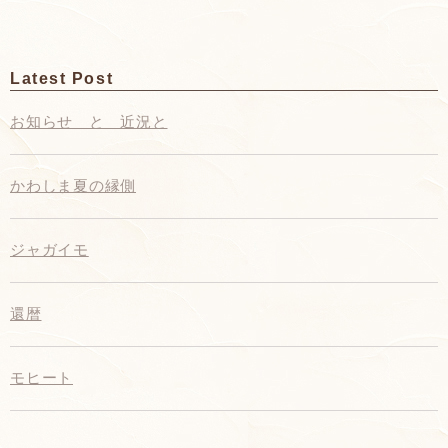
Latest Post
お知らせ と 近況と
かわしま夏の縁側
ジャガイモ
還暦
モヒート