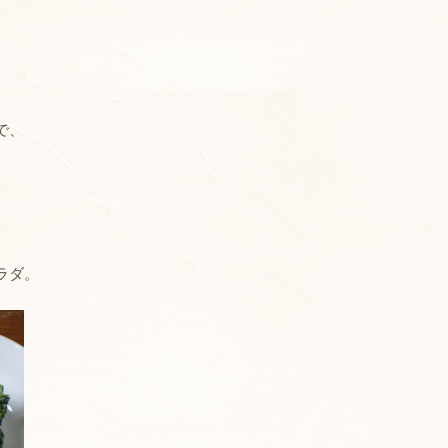
で、
ラダ。