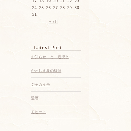
17
18
19
20
21
22
23
24
25
26
27
28
29
30
31
« 7月
Latest Post
お知らせ と 近況と
かわしま夏の縁側
ジャガイモ
還暦
モヒート