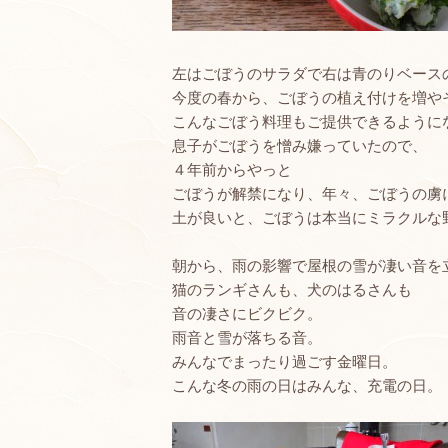
左はごぼうのサラダで右は青のりベース
今度の春から、ごぼうの植え付けを増や
こんなごぼう料理もご提供できるように
息子がごぼうを憎み嫌っていたので、
４年前からやっと
ごぼうが解禁になり、年々、ごぼうの虜
土が良いと、ごぼうは本当にミラクルな
朝から、雨の影響で屋根の雪が凄い音を
猫のランギさんも、犬のはるさんも
音の凄さにビクビク。
雨音と雪が落ちる音。
みんなでまったり過ごす金曜日。
こんな冬の雨の日はみんな、充電の日。