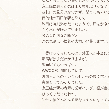
なんとも言えない懐かしさやびっくりが
京王線に乗ったのは１０数年ぶりかな？
改札口の見分けができず、閉まっちゃい
目的地の飛田給駅を降りて
昨日は特別温かだったようで、汗をかき
もう水仙が咲いていました。
私の百姓的な判断だと、
この気温は小松菜や大根が発芽しますね
一番びっくりしたのは、外国人が本当に
新宿駅はまだわかりますが、
調布駅でもいっぱい。
WWOOFに加盟していて、
外国人からの問い合わせがもの凄く増え
実感としてわかりました。
京王線は駅の表示に必ずハングル語が書
びっくりだったわ〜。
語学力はどんどん必要なスキルになって