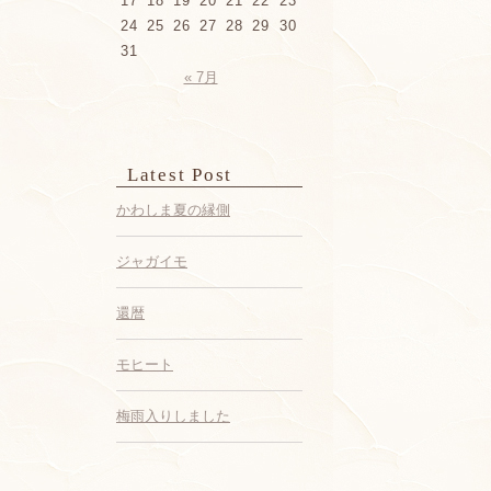
17
18
19
20
21
22
23
24
25
26
27
28
29
30
31
« 7月
Latest Post
かわしま夏の縁側
ジャガイモ
還暦
モヒート
梅雨入りしました