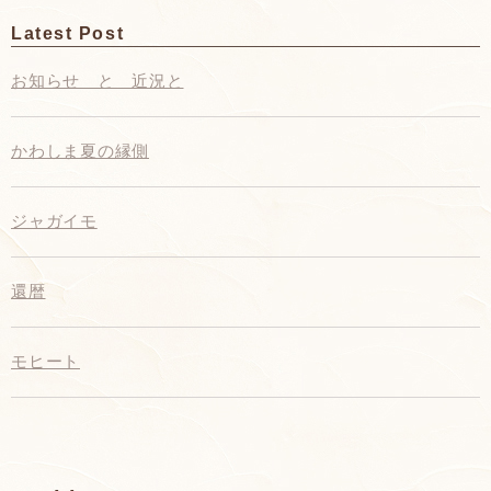
Latest Post
お知らせ と 近況と
かわしま夏の縁側
ジャガイモ
還暦
モヒート