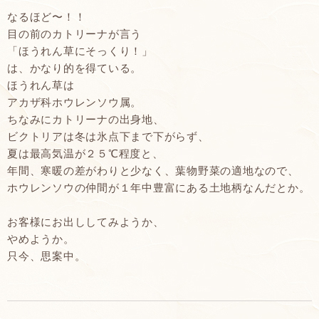
なるほど〜！！
目の前のカトリーナが言う
「ほうれん草にそっくり！」
は、かなり的を得ている。
ほうれん草は
アカザ科ホウレンソウ属。
ちなみにカトリーナの出身地、
ビクトリアは冬は氷点下まで下がらず、
夏は最高気温が２５℃程度と、
年間、寒暖の差がわりと少なく、葉物野菜の適地なので、
ホウレンソウの仲間が１年中豊富にある土地柄なんだとか。
お客様にお出ししてみようか、
やめようか。
只今、思案中。