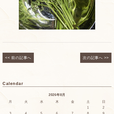
<<
前の記事へ
次の記事へ
>>
Calendar
2026年8月
月
火
水
木
金
土
日
1
2
3
4
5
6
7
8
9