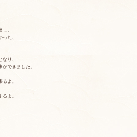
出し、
かった、
となり、
事ができました。
張るよ。
するよ。
。