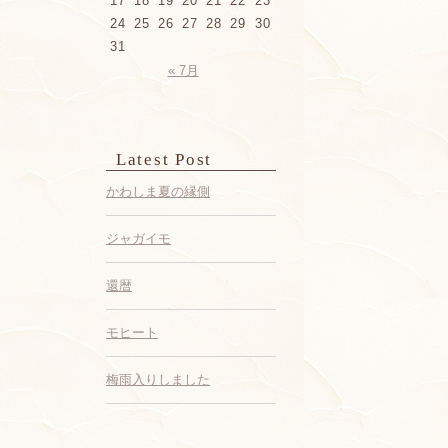
17
18
19
20
21
22
23
24
25
26
27
28
29
30
31
« 7月
Latest Post
かわしま夏の縁側
ジャガイモ
還暦
モヒート
梅雨入りしました