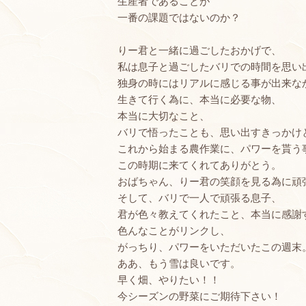
生産者であることが
一番の課題ではないのか？
りー君と一緒に過ごしたおかげで、
私は息子と過ごしたバリでの時間を思い
独身の時にはリアルに感じる事が出来な
生きて行く為に、本当に必要な物、
本当に大切なこと、
バリで悟ったことも、思い出すきっかけ
これから始まる農作業に、パワーを貰う
この時期に来てくれてありがとう。
おばちゃん、りー君の笑顔を見る為に頑
そして、バリで一人で頑張る息子、
君が色々教えてくれたこと、本当に感謝
色んなことがリンクし、
がっちり、パワーをいただいたこの週末
ああ、もう雪は良いです。
早く畑、やりたい！！
今シーズンの野菜にご期待下さい！