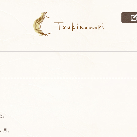
た。
ヶ月。