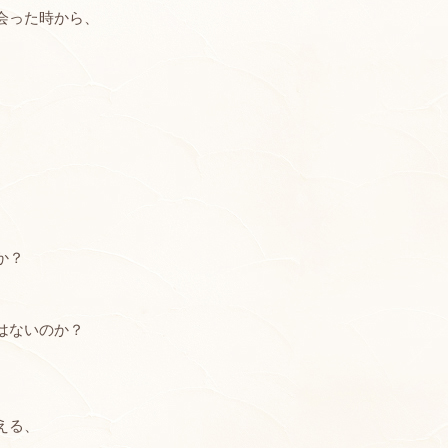
会った時から、
か？
はないのか？
える、