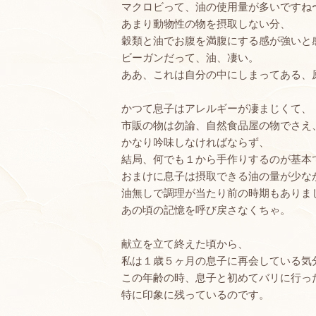
マクロビって、油の使用量が多いですね
あまり動物性の物を摂取しない分、
穀類と油でお腹を満腹にする感が強いと
ビーガンだって、油、凄い。
ああ、これは自分の中にしまってある、
かつて息子はアレルギーが凄まじくて、
市販の物は勿論、自然食品屋の物でさえ
かなり吟味しなければならず、
結局、何でも１から手作りするのが基本
おまけに息子は摂取できる油の量が少な
油無しで調理が当たり前の時期もありま
あの頃の記憶を呼び戻さなくちゃ。
献立を立て終えた頃から、
私は１歳５ヶ月の息子に再会している気
この年齢の時、息子と初めてバリに行っ
特に印象に残っているのです。