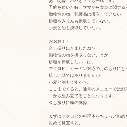
あ、勿論、パパとママも一緒です。
予約を頂いた時、ママから食事に関する
動物性の物、乳製品は摂取していない、
砂糖やみりんも摂取していない。
小麦と油も摂取していない。
おおお！！
久し振りにきましたね〜。
動物性の物を摂取しない、とか
砂糖を摂取しない、は、
マクロビ、ビーガン対応の月のもりにと
珍しい話ではありませんが、
小麦と油もですか〜。
ここまでくると、通常のメニューでは対
１から組み立てることになります。
久し振りに頭の体操。
まずはマクロビの料理本をちょっと眺め
改めて見直すと、