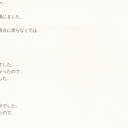
〜。
感じました。
原点に戻らなくては。
、
でした。
かったので、
した。
分でした。
たので、