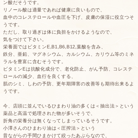
ン酸だそうです。
リノール酸は適量であれば健康に良いもので、
血中のコレステロールや血圧を下げ、皮膚の保湿に役立つそ
うです。
ただし、取り過ぎは体に負担をかけるようなので、
気をつけて下さい。
栄養面ではビタミンE,B1,B6,B12,葉酸を含み、
鉄分、亜鉛、マグネシウム、カルシウム、カリウム等のミネ
ラルを豊富に含むそうです。
ビタミンEは抗酸化成分で、老化防止、がん予防、コレステ
ロールの減少、血行を良くする、
肌のシミ、しわの予防、更年期障害の改善等も期待出来るよ
うです。
今、店頭に並んでいるひまわり油の多くは＜抽出法＞という
薬品と高温で処理された物が多いそうで、
折角の栄養分は無くなってしまっているそうです。
小澤さんのひまわり油は＜圧搾法＞という
昔ながらの手間ひまかけて絞ったあぶらなので、