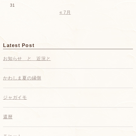
31
« 7月
Latest Post
お知らせ と 近況と
かわしま夏の縁側
ジャガイモ
還暦