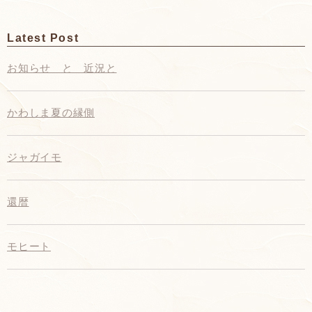
Latest Post
お知らせ と 近況と
かわしま夏の縁側
ジャガイモ
還暦
モヒート